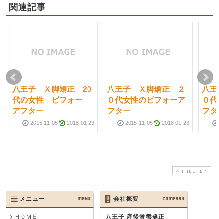
関連記事
八王子 Ｘ脚矯正 20
八王子 Ｘ脚矯正 ２
八王
代の女性 ビフォー
０代女性のビフォーア
０代
アフター
フター
フタ
2015-11-05
2018-01-23
2015-11-05
2018-01-23
PAGE TOP
メニュー
MENU
会社概要
COMPANY
ＨＯＭＥ
八王子 産後骨盤矯正