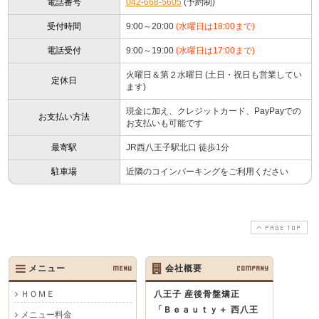
電話番号
042-668-5605
(予約制)
受付時間
9:00～20:00
(水曜日は18:00まで)
電話受付
9:00～19:00
(水曜日は17:00まで)
火曜日＆第２水曜日 (土日・祝日も営業してい
定休日
ます)
現金に加え、クレジットカード、PayPayでの
お支払い方法
お支払いも可能です
最寄駅
JR西八王子駅北口 徒歩1分
駐車場
近隣のコインパーキングをご利用ください
PAGE TOP
メニュー
MENU
会社概要
COMPANY
ＨＯＭＥ
八王子 産後骨盤矯正
「Ｂｅａｕｔｙ＋ 西八王
メニュー料金