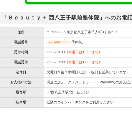
「Ｂｅａｕｔｙ＋ 西八王子駅前整体院」へのお電
住所
〒193-0835 東京都八王子市千人町3丁目2−3
電話番号
042-668-5605
(予約制)
受付時間
9:00～20:00
(水曜日は18:00まで)
電話受付
9:00～19:00
(水曜日は17:00まで)
定休日
火曜日＆第２水曜日 (土日・祝日も営業しています)
お支払い方法
現金に加え、クレジットカード、PayPayでのお支払
最寄駅
JR西八王子駅北口 徒歩1分
駐車場
近隣のコインパーキングをご利用ください