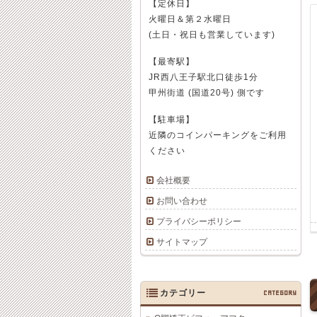
【定休日】
火曜日＆第２水曜日
(土日・祝日も営業しています)
【最寄駅】
JR西八王子駅北口徒歩1分
甲州街道 (国道20号) 側です
【駐車場】
近隣のコインパーキングをご利用
ください
会社概要
お問い合わせ
プライバシーポリシー
サイトマップ
カテゴリー
CATEGORY