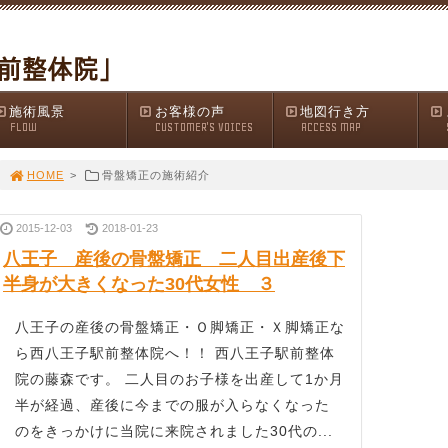
施術風景
お客様の声
地図行き方
FLOW
CUSTOMER'S VOICES
ACCESS MAP
HOME
>
骨盤矯正の施術紹介
2015-12-03
2018-01-23
八王子 産後の骨盤矯正 二人目出産後下
半身が大きくなった30代女性 ３
八王子の産後の骨盤矯正・Ｏ脚矯正・Ｘ脚矯正な
ら西八王子駅前整体院へ！！ 西八王子駅前整体
院の藤森です。 二人目のお子様を出産して1か月
半が経過、産後に今までの服が入らなくなった
のをきっかけに当院に来院されました30代の...