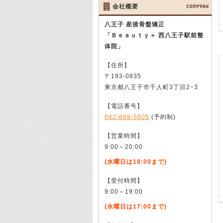
会社概要
COMPANY
八王子 産後骨盤矯正
「Ｂｅａｕｔｙ＋ 西八王子駅前整
体院」
【住所】
〒193-0835
東京都八王子市千人町3丁目2−3
【電話番号】
042-668-5605
(予約制)
【営業時間】
9:00～20:00
(水曜日は18:00まで)
【受付時間】
9:00～19:00
(水曜日は17:00まで)