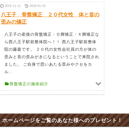
2015-11-11
2018-01-23
八王子 骨盤矯正 ２０代女性 体と首の
歪みの矯正
八王子の産後の骨盤矯正・Ｏ脚矯正・Ｘ脚矯正な
ら西八王子駅前整体院へ！！ 西八王子駅前整体
院の藤森です。 ２０代の女性会社員の方が体の
歪みと首の歪みがきになるということで来院され
ました。 ご自身で思いあたる歪みやクセをカ
ル...
骨盤矯正の施術紹介
ホームページをご覧のあなた様へのプレゼント！