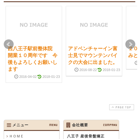
西八王子駅前整体院
アドベンチャーイン富
２０
開業１０周年です 今
士見でマウンテンバイ
みと
後もよろしくお願いし
クの大会に出ました。
ます
2016-08-22
2018-01-23
2016-04-02
2018-01-23
PAGE TOP
メニュー
MENU
会社概要
COMPANY
ＨＯＭＥ
八王子 産後骨盤矯正