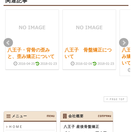
関連記事
八王子・背骨の歪み
八王子 骨盤矯正につ
八王
と、歪み矯正について
いて
み矯
いて
2016-04-20
2018-01-23
2016-02-04
2018-01-23
PAGE TOP
メニュー
MENU
会社概要
COMPANY
ＨＯＭＥ
八王子 産後骨盤矯正