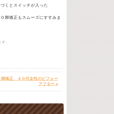
近づくとスイッチが入った
りＯ脚矯正もスムーズにすすみま
ます。
Ｏ脚矯正 ４０代女性のビフォー
アフター »