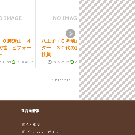
 Ｏ脚矯正 ４
八王子・Ｏ脚矯正モニ
八王子 Ｏ脚矯
女性 ビフォー
ター ３０代の女性会
ター ２０代大
ー
社員
2016-03-16
5-11-04
2018-01-23
2016-03-16
2018-01-23
PAGE TOP
運営元情報
会社概要
プライバシーポリシー