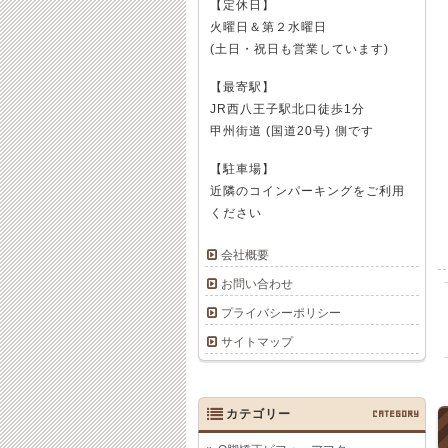
【定休日】
火曜日＆第２水曜日
(土日・祝日も営業しています)
【最寄駅】
JR西八王子駅北口徒歩1分
甲州街道 (国道20号) 側です
【駐車場】
近隣のコインパーキングをご利用
ください
会社概要
お問い合わせ
プライバシーポリシー
サイトマップ
カテゴリー
CATEGORY