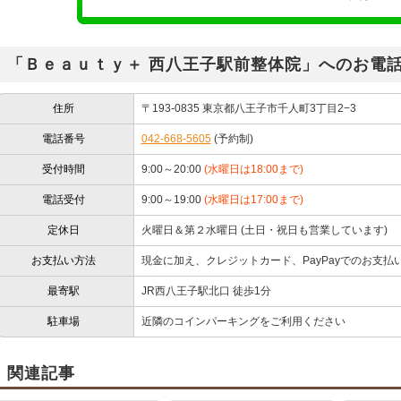
「Ｂｅａｕｔｙ＋ 西八王子駅前整体院」へのお電
住所
〒193-0835 東京都八王子市千人町3丁目2−3
電話番号
042-668-5605
(予約制)
受付時間
9:00～20:00
(水曜日は18:00まで)
電話受付
9:00～19:00
(水曜日は17:00まで)
定休日
火曜日＆第２水曜日 (土日・祝日も営業しています)
お支払い方法
現金に加え、クレジットカード、PayPayでのお支払
最寄駅
JR西八王子駅北口 徒歩1分
駐車場
近隣のコインパーキングをご利用ください
関連記事