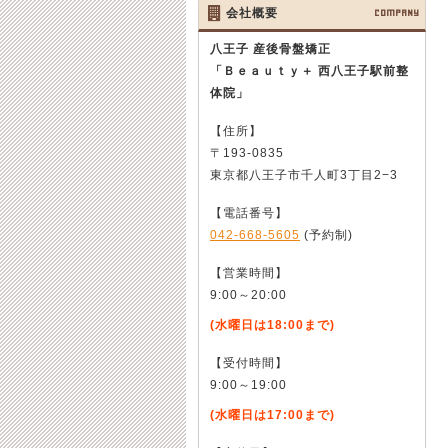
会社概要
COMPANY
八王子 産後骨盤矯正
「Ｂｅａｕｔｙ＋ 西八王子駅前整
体院」
【住所】
〒193-0835
東京都八王子市千人町3丁目2−3
【電話番号】
042-668-5605
(予約制)
【営業時間】
9:00～20:00
(水曜日は18:00まで)
【受付時間】
9:00～19:00
(水曜日は17:00まで)