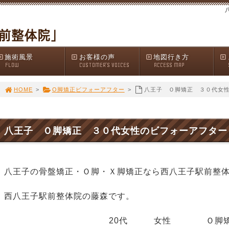
施術風景
お客様の声
地図行き方
FLOW
CUSTOMER'S VOICES
ACCESS MAP
HOME
>
O脚矯正ビフォーアフター
>
八王子 Ｏ脚矯正 ３０代女
八王子 Ｏ脚矯正 ３０代女性のビフォーアフター
八王子の骨盤矯正・Ｏ脚・Ｘ脚矯正なら西八王子駅前整
西八王子駅前整体院の藤森です。
20代 女性 Ｏ脚矯正８回後