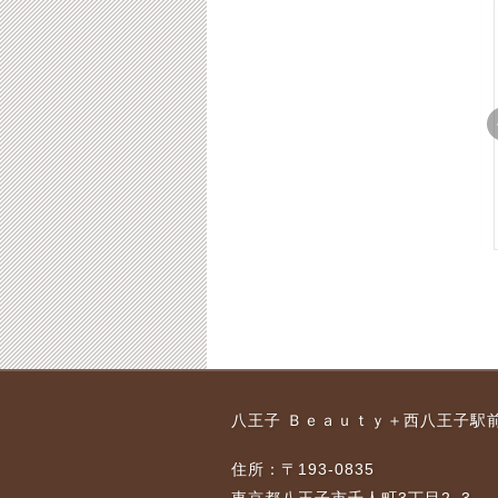
 ３
八王子 Ｏ脚矯正 20
八王子 Ｏ脚矯正 ３
ーア
代の女性 ビフォー
０代女性のビフォーア
アフター
フター
8-01-23
2015-11-02
2018-01-23
2015-11-04
2018-01-23
 ４
八王子・Ｏ脚矯正モニ
八王子 Ｏ脚矯正モニ
八王子 Ｂｅａｕｔｙ＋西八王子駅
ォー
ター ３０代の女性会
ター ２０代大学生
社員
2016-03-16
2018-01-23
住所：〒193-0835
8-01-23
2016-03-16
2018-01-23
東京都八王子市千人町3丁目2−3