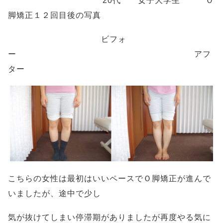
20代 女子大学生 Ｏ
脚矯
正１２回目後の写真
ビフォ
ー アフ
ター
こちらの女性は最初はいいペースでＯ脚矯正が進んで
いましたが、途中で少し
気が抜けてしまい停滞期がありましたが再度やる気に