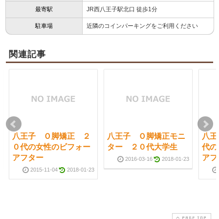
最寄駅
JR西八王子駅北口 徒歩1分
駐車場
近隣のコインパーキングをご利用ください
関連記事
八王子 Ｏ脚矯正 ２
八王子 Ｏ脚矯正モニ
八王
０代の女性のビフォー
ター ２０代大学生
代
アフター
アフ
2016-03-16
2018-01-23
2015-11-04
2018-01-23
PAGE TOP