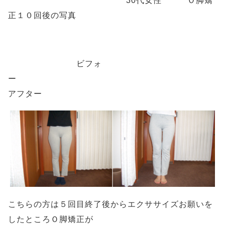
30代女性 Ｏ脚矯
正１０回後
の写真
ビフォ
ー
アフター
こちらの方は５回目終了後からエクササイズお願いを
したところＯ脚矯正が