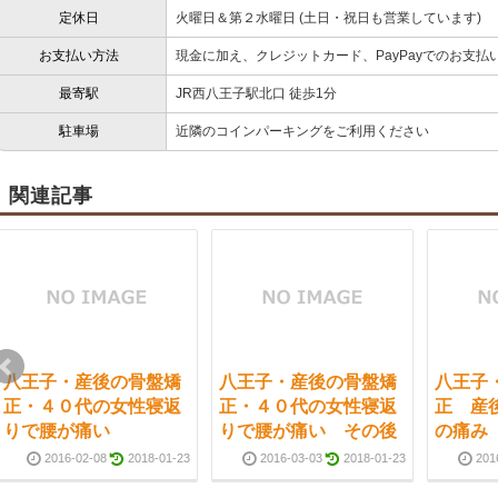
定休日
火曜日＆第２水曜日 (土日・祝日も営業しています)
お支払い方法
現金に加え、クレジットカード、PayPayでのお支払
最寄駅
JR西八王子駅北口 徒歩1分
駐車場
近隣のコインパーキングをご利用ください
関連記事
八王子・産後の骨盤矯
八王子・産後の骨盤矯
八王子
正・４０代の女性寝返
正・４０代の女性寝返
正 産
りで腰が痛い
りで腰が痛い その後
の痛み
2016-02-08
2018-01-23
2016-03-03
2018-01-23
201