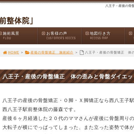
八王子・産後の骨
施術風景
お客様の声
地図行き方
FLOW
CUSTOMER'S VOICES
ACCESS MAP
HOME
>
産後の骨盤矯正 施術紹介
>
八王子・産後の骨盤矯正 体
八王子・産後の骨盤矯正 体の歪みと骨盤ダイエッ
八王子の産後の骨盤矯正・Ｏ脚・Ｘ脚矯正なら西八王子
西八王子駅前整体院の藤森です。
産後６ヶ月経過した２０代のママさんが産後に骨盤周り
大転子が横にでっぱってしまった、また立った姿勢で体