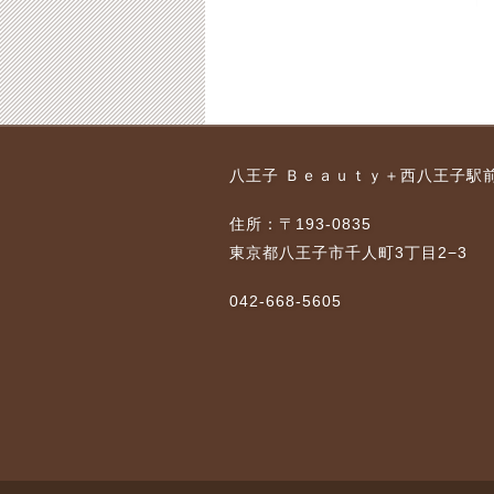
盤矯
八王子・産後の骨盤矯
八王子・産後の骨盤矯
八王子 Ｂｅａｕｔｙ＋西八王子駅
尾骨
正 骨盤の広がりでお
正・高齢出産でもスム
悩みの２０代のママ
ーズにお悩み改善した
住所：〒193-0835
その後
ママさん
8-01-23
東京都八王子市千人町3丁目2−3
2016-03-16
2018-01-23
2018-11-12
042-668-5605