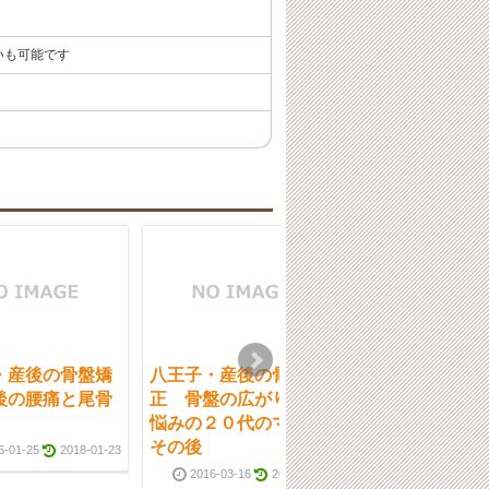
いも可能です
・産後の骨盤矯
八王子・産後の骨盤矯
八王子・産後の
後の腰痛と尾骨
正 骨盤の広がりでお
正・高齢出産で
悩みの２０代のママ
ーズにお悩み改
その後
ママさん
6-01-25
2018-01-23
2016-03-16
2018-01-23