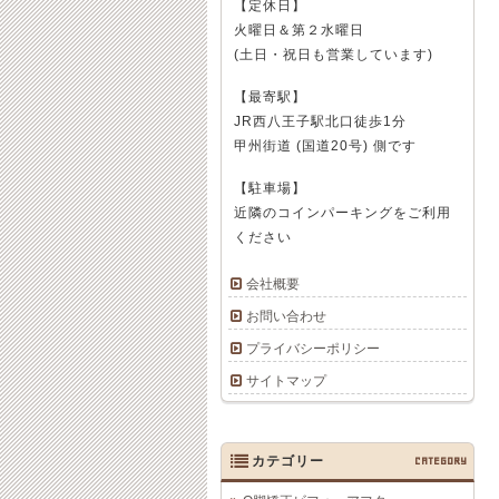
【定休日】
火曜日＆第２水曜日
(土日・祝日も営業しています)
【最寄駅】
JR西八王子駅北口徒歩1分
甲州街道 (国道20号) 側です
【駐車場】
近隣のコインパーキングをご利用
ください
会社概要
お問い合わせ
プライバシーポリシー
サイトマップ
カテゴリー
CATEGORY