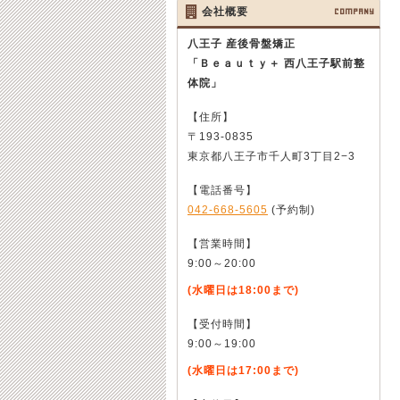
会社概要
COMPANY
八王子 産後骨盤矯正
「Ｂｅａｕｔｙ＋ 西八王子駅前整
体院」
【住所】
〒193-0835
東京都八王子市千人町3丁目2−3
【電話番号】
042-668-5605
(予約制)
【営業時間】
9:00～20:00
(水曜日は18:00まで)
【受付時間】
9:00～19:00
(水曜日は17:00まで)