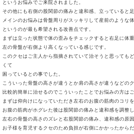
というお悩みでご来院されました。
その他にも右側の股関節の痛みと違和感、立っていると
メインのお悩みは骨盤周りがスッキリして産前のような
というのが最も希望される改善点です。
まずは立った状態で体の歪みをチェックすると右足に体
左の骨盤が右側より高くなっている感じです。
このクセはご主人から指摘されていて治そうと思っても
くて
困っているとの事でした。
こういった骨盤の高さが違うとか肩の高さが違うなどの
比較的簡単に治せるのでこういったことでお悩みの方は
まずは仰向けになっていただき左右のお腹の筋肉のコリ
お腹の筋肉がホグレた後は股関節の痛みと違和感を調整
左右の骨盤の高さのズレと右股関節の痛み、違和感の原
お子様を育児するクセのため負担が右側にかかったから