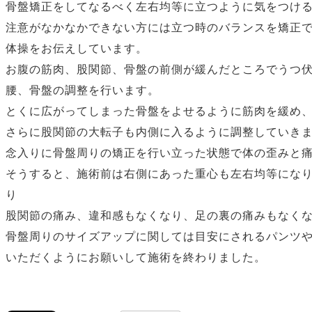
骨盤矯正をしてなるべく左右均等に立つように気をつけ
注意がなかなかできない方には立つ時のバランスを矯正
体操をお伝えしています。
お腹の筋肉、股関節、骨盤の前側が緩んだところでうつ
腰、骨盤の調整を行います。
とくに広がってしまった骨盤をよせるように筋肉を緩め
さらに股関節の大転子も内側に入るように調整していき
念入りに骨盤周りの矯正を行い立った状態で体の歪みと
そうすると、施術前は右側にあった重心も左右均等にな
り
股関節の痛み、違和感もなくなり、足の裏の痛みもなく
骨盤周りのサイズアップに関しては目安にされるパンツ
いただくようにお願いして施術を終わりました。