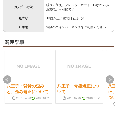
現金に加え、クレジットカード、PayPayでの
お支払い方法
お支払いも可能です
最寄駅
JR西八王子駅北口 徒歩1分
駐車場
近隣のコインパーキングをご利用ください
関連記事
八王子・背骨の歪み
八王子 骨盤矯正につ
八王
と、歪み矯正について
いて
正、
つい
2016-04-20
2018-01-23
2016-02-04
2018-01-23