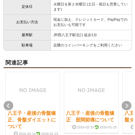
火曜日＆第２水曜日 (土日・祝日も営業してい
定休日
ます)
現金に加え、クレジットカード、PayPayでの
お支払い方法
お支払いも可能です
最寄駅
JR西八王子駅北口 徒歩1分
駐車場
近隣のコインパーキングをご利用ください
関連記事
八王子・産後の骨盤矯
八王子・産後の骨盤矯
八王
正、骨盤ダイエットに
正 股関節痛について
盤ダ
ついて
2016-02-10
2018-01-23
2016-03-14
2018-01-23